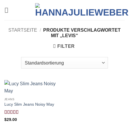
Zum
Inhalt
springen
STARTSEITE
/
PRODUKTE VERSCHLAGWORTET
MIT „LEVIS“
FILTER
JEANS
Lucy Slim Jeans Noisy May
Bewertet
$
29.00
mit
3
von 5