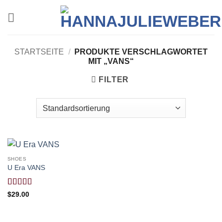
Zum
Inhalt
springen
STARTSEITE
/
PRODUKTE VERSCHLAGWORTET
MIT „VANS“
FILTER
SHOES
U Era VANS
Bewertet
$
29.00
mit
3.5
von 5