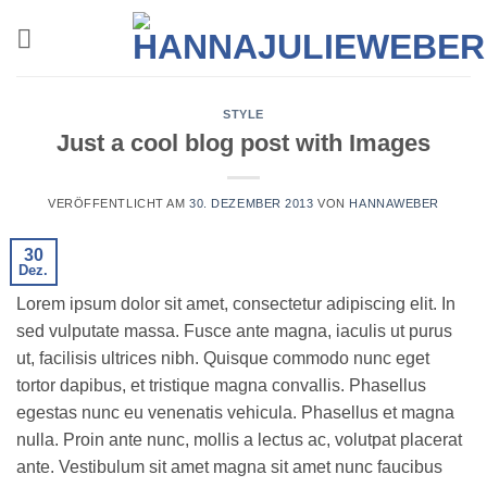
Zum
Inhalt
springen
STYLE
Just a cool blog post with Images
VERÖFFENTLICHT AM
30. DEZEMBER 2013
VON
HANNAWEBER
30
Dez.
Lorem ipsum dolor sit amet, consectetur adipiscing elit. In
sed vulputate massa. Fusce ante magna, iaculis ut purus
ut, facilisis ultrices nibh. Quisque commodo nunc eget
tortor dapibus, et tristique magna convallis. Phasellus
egestas nunc eu venenatis vehicula. Phasellus et magna
nulla. Proin ante nunc, mollis a lectus ac, volutpat placerat
ante. Vestibulum sit amet magna sit amet nunc faucibus