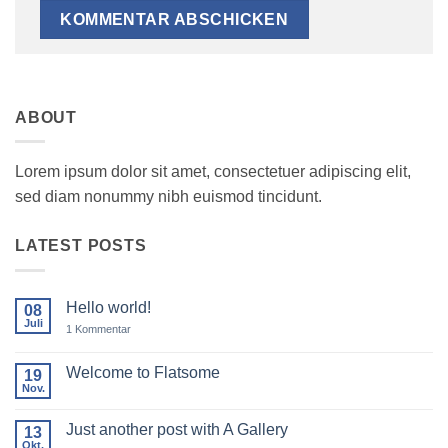
ABOUT
Lorem ipsum dolor sit amet, consectetuer adipiscing elit,
sed diam nonummy nibh euismod tincidunt.
LATEST POSTS
Hello world!
08
Juli
zu
1 Kommentar
Hello
world!
Welcome to Flatsome
19
Nov.
Keine
Kommentare
zu
Just another post with A Gallery
13
Welcome
to
Okt.