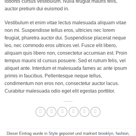
lobortis cursus vestibulum. Nulla feugiat mauris felis,
auctor pretium dui euismod in.
Vestibulum et enim vitae lectus malesuada aliquam vitae
non mi. Suspendisse tellus eros, ultricies nec lorem
feugiat, pharetra auctor dui. Suspendisse placerat neque
leo, nec commodo eros ultrices vel. Fusce elit libero,
aliquam quis libero non, consectetur accumsan est. Proin
tempus mauris id cursus posuere. Sed et rutrum felis, vel
aliquet ante. Interdum et malesuada fames ac ante ipsum
primis in faucibus. Pellentesque neque tellus,
condimentum non eros non, consectetur auctor lacus.
Curabitur malesuada odio eget elit egestas porttitor.
Dieser Eintrag wurde in
Style
gepostet und markiert
brooklyn
,
fashion
,