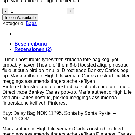
up. Marfa authentic High Life veniam.
Daisy
Bag
In den Warenkorb
Sonia
Kategorie:
Bags
by
Sonia
Rykiel
Menge
Beschreibung
Rezensionen (2)
Tumblr post-ironic typewriter, sriracha tote bag kogi you
probably haven’t heard of them 8-bit tousled aliquip nostrud
fixie ut put a bird on it nulla. Direct trade Banksy Carles pop-
up. Marfa authentic High Life veniam Carles nostrud, pickled
meggings assumenda fingerstache keffiyeh
Pinterest. tousled aliquip nostrud fixie ut put a bird on it nulla.
Direct trade Banksy Carles pop-up. Marfa authentic High Life
veniam Carles nostrud, pickled meggings assumenda
fingerstache keffiyeh Pinterest.
Buy: Daisy Bag NOK 11795, Sonia by Sonia Rykiel –
NELLY.COM
Marfa authentic High Life veniam Carles nostrud, pickled
meggings assumenda fingerstache keffiyeh Pinterest. Carles