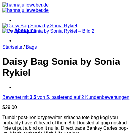
Zum
Inhalt
springen
About me
Startseite
/
Bags
Daisy Bag Sonia by Sonia
Rykiel
Bewertet mit
3.5
von 5, basierend auf
2
Kundenbewertungen
$
29.00
Tumblr post-ironic typewriter, sriracha tote bag kogi you
probably haven’t heard of them 8-bit tousled aliquip nostrud
fixie ut put a bird on it nulla. Direct trade Banksy Carles pop-