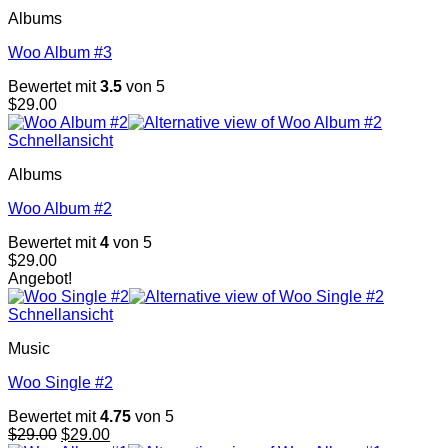
Albums
Woo Album #3
Bewertet mit
3.5
von 5
$
29.00
Schnellansicht
Albums
Woo Album #2
Bewertet mit
4
von 5
$
29.00
Angebot!
Schnellansicht
Music
Woo Single #2
Bewertet mit
4.75
von 5
Ursprünglicher
Aktueller
$
29.00
$
29.00