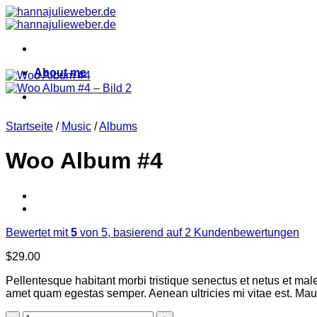
Zum
Inhalt
springen
About me
Startseite
/
Music
/
Albums
Woo Album #4
Bewertet mit
5
von 5, basierend auf
2
Kundenbewertungen
$
29.00
Pellentesque habitant morbi tristique senectus et netus et male
amet quam egestas semper. Aenean ultricies mi vitae est. Mauri
Woo